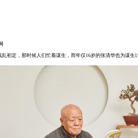
网
战乱初定，那时候人们忙着谋生，而年仅16岁的张清华也为谋生