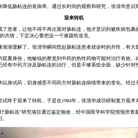
降低肠粘连的发病率。通过长时间的观察和研究，张清华意识到
迎来转机
患者，让他不得不再次面对肠粘连，他才意识到被疾病包裹的
次的共情，下定决心要把这一个难题给攻克。
渐渐缓解了。张清华瞬间想起肠粘连患者就诊时的共性，有大部
双重身份，他敏锐的察觉到中药的热性药物可能对治疗有效。此
已经有中药方涉及肠粘连的治疗，但是不够系统全面，缺少针对
以身试药，切身感受不同药方对肠粘连病情带来的变化。经过不
终于迎来了转机，于是在1984年，张清华成功研制复方莪术
治疗肠粘连”研究项目通过鉴定验收，经中国医学科学院情报所查
习。