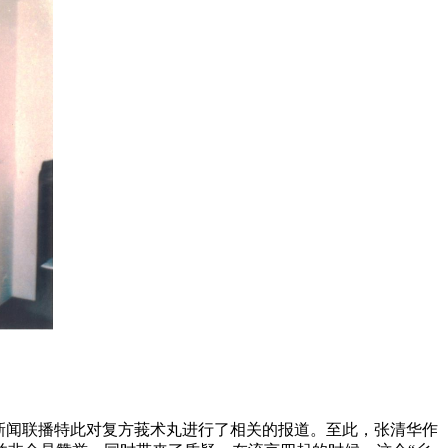
新闻联播特此对复方莪术丸进行了相关的报道。至此，张清华作