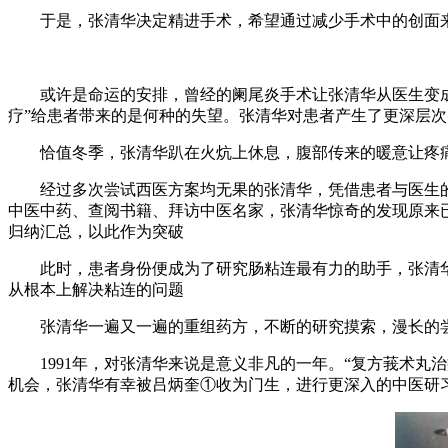
于是，张清华决定精进手术，希望通过减少手术中的创面来
或许是命运的安排，曾经的阑尾炎手术让张清华从医生变成了
疗”给患者带来的是何种的失望。张清华对患者产生了更深层
恰值冬季，张清华趴在火炕上休息，腹部传来的暖意让疼痛
经过多次尝试西医方案均无果的张清华，凭借患者与医生的
中医中药、查阅书籍、拜访中医名家，张清华惊奇的发现原来
归纳汇总，以此作为突破
此时，患者身份便成为了研究肠粘连最有力的助手，张清华
从根本上解决粘连的问题
张清华一遍又一遍的重组药方，不断的研究摸索，漫长的尝试
1991年，对张清华来说是意义非凡的一年。“复方莪术丸
机会，张清华有幸被吕炳奎①收为门生，进行更深入的中医研