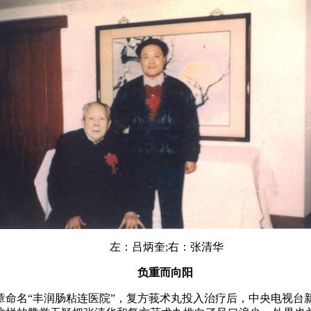
左：吕炳奎;右：张清华
负重而向阳
名“丰润肠粘连医院”，复方莪术丸投入治疗后，中央电视台