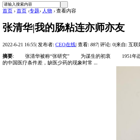
首页
›
首页
›
专题
›
人物
›
查看内容
张清华|我的肠粘连亦师亦友
2022-6-21 16:55
|
发布者:
CEO在线
|
查看:
887
|
评论: 0
|
来自: 互联
摘要
: 张清华被称“张研究” 为谋生的初衷 1951年
的中国医疗条件差，缺医少药的现象时常 ...