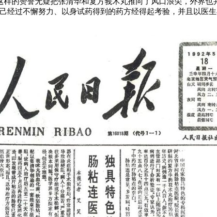
这样的赞誉无疑把张清华和复方莪术丸推向了风口浪尖，外界也
自己经过不懈努力、以身试药得到的药方经得起考验，并且以医