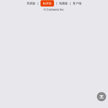
简易版
|
触屏版
|
电脑版
|
客户端
© Comsenz Inc.