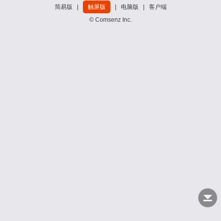
简易版
|
触屏版
|
电脑版
|
客户端
© Comsenz Inc.