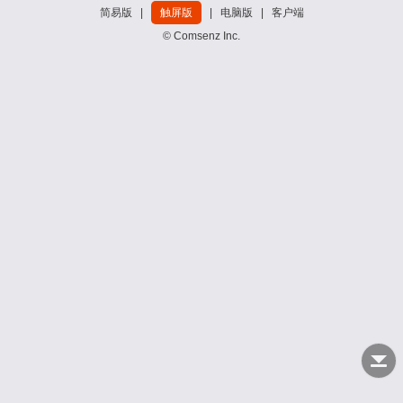
简易版
|
触屏版
|
电脑版
|
客户端
© Comsenz Inc.