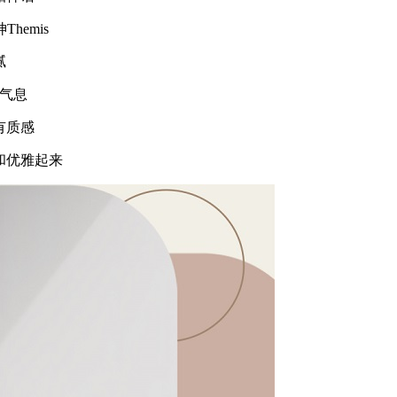
emis
腻
气息
有质感
优雅起来