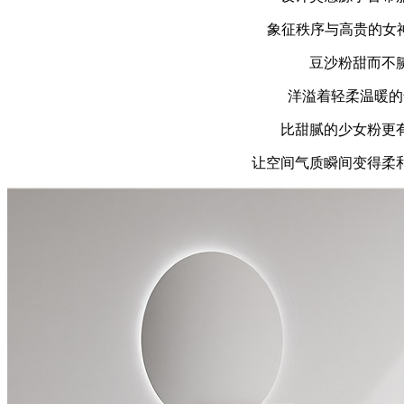
象征秩序与高贵的女神Th
豆沙粉甜而不
洋溢着轻柔温暖的
比甜腻的少女粉更
让空间气质瞬间变得柔和