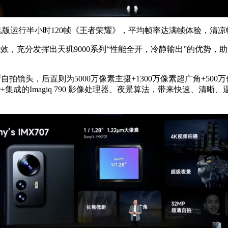
玑版运行半小时120帧《王者荣耀》，平均帧率达满帧体验，清凉
，充分发挥出天玑9000系列“性能全开，冷静输出”的优势，助力
自拍镜头，后置则为5000万像素主摄+1300万像素超广角+50
000+集成的Imagiq 790 影像处理器、夜景算法，带来快速