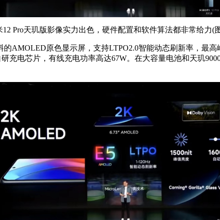
2 Pro天玑版影像实力出色，硬件配置和软件算法都非常给力(图
材料的AMOLED原色显示屏，支持LTPO2.0智能动态刷新率，最高
P1自研充电芯片，有线充电功率高达67W。在大容量电池和天玑900