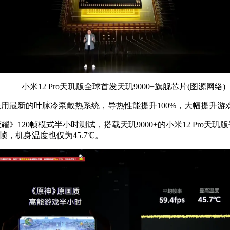
小米12 Pro天玑版全球首发天玑9000+旗舰芯片(图源网络)
采用最新的叶脉冷泵散热系统，导热性能提升100%，大幅提升游
20帧模式半小时测试，搭载天玑9000+的小米12 Pro天玑版平
4帧，机身温度也仅为45.7℃。