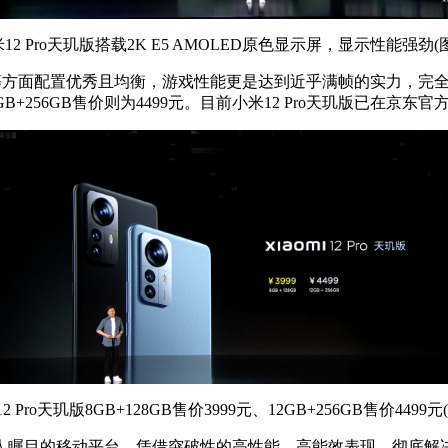
 Pro天玑版搭载2K E5 AMOLED原色显示屏，显示性能强劲(
航等方面配置优秀且均衡，游戏性能更是达到近乎满帧的实力，完
、12GB+256GB售价则为4499元。目前小米12 Pro天玑版已在
ro天玑版8GB+128GB售价3999元、12GB+256GB售价4499
目的移动平台，凭借突破性的高性能、高能效表现，彻底解决了长期困