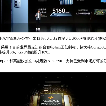
雷军现场公布小米12 Pro天玑版首发天玑9000+旗舰芯片(图源
用了目前业界最先进的台积电4nm工艺制程，超大核Cortex-X2主频提升
CPU性能提升5%、GPU性能提升10%。
iq 790和高能效独立AI处理器APU 590，支持已受到市场好