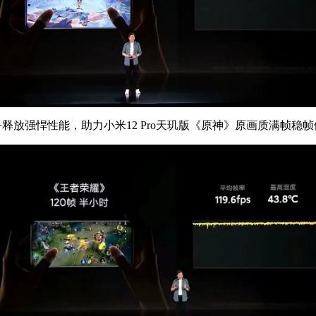
释放强悍性能，助力小米12 Pro天玑版《原神》原画质满帧稳帧