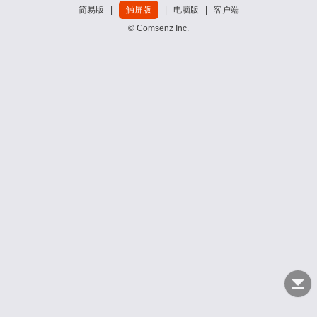
简易版
|
触屏版
|
电脑版
|
客户端
© Comsenz Inc.