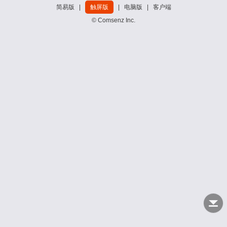
简易版
|
触屏版
|
电脑版
|
客户端
© Comsenz Inc.