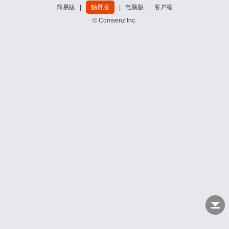
简易版
|
触屏版
|
电脑版
|
客户端
© Comsenz Inc.