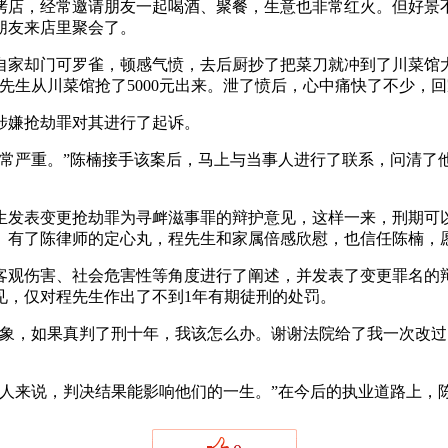
店，经常邀请朋友一起喝酒、聚餐，生意也非常红火。但好景不
朋友来店里聚会了。
却门可罗雀，顿感气愤，去后厨抄了把菜刀就冲到了川菜馆大
先生从川菜馆抢了5000元出来。泄了愤后，心中痛快了不少，
嫌抢劫罪对其进行了起诉。
严重。”陈楠接手该案后，马上与当事人进行了联系，问清了他
发表变更抢劫罪为寻衅滋事罪的辩护意见，这样一来，刑期可以
。有了陈律师的定心丸，程先生和家属倍感欣慰，也信任陈楠，
观伤害、社会危害性等角度进行了阐述，并发表了变更罪名的辩
见，仅对程先生作出了不到1年有期徒刑的处罚。
，如果真判了刑十年，我该怎么办。谢谢法院给了我一次改过
来说，判决结果能影响他们的一生。”在今后的执业道路上，