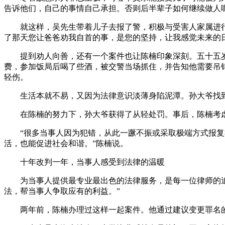
告诉他们，自己的事情自己承担。否则后半辈子如何继续做人呢
就这样，吴先生带着儿子去报了警，积极与受害人家属进行沟
了那天您让爸爸劝我自首的事，是您的坚持，让我感觉未来的
提到劝人向善，还有一个案件也让陈楠印象深刻。五十五岁
费，参加饭局后喝了些酒，被交警当场抓住，并告知他需要吊
轻伤。
生活本就不易，又因为法律意识淡薄身陷泥潭。孙大爷找到了
在陈楠的努力下，孙大爷获得了从轻处罚。事后，陈楠考虑
“很多当事人因为犯错，从此一蹶不振或采取极端方式报复社
活，也能促进社会和谐。”陈楠说。
十年改判一年，当事人感受到法律的温暖
为当事人提供最专业最出色的法律服务，是每一位律师的追求
法，帮当事人争取应有的利益。”
两年前，陈楠办理过这样一起案件。他通过建议变更罪名的