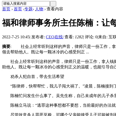
首页
›
首页
›
专题
›
人物
›
查看内容
福和律师事务所主任陈楠：让
2022-7-25 10:45
|
发布者:
CEO在线
|
查看:
1282
|
评论: 0
|
来自: 互
摘要
: 社会上经常听到这样的声音，律师只是一份工作，拿
领去帮助他人。既让每一颗冰冷的心感受到正 ...
社会上经常听到这样的声音，律师只是一份工作，拿人钱财
助他人。既让每一颗冰冷的心感受到正义的温暖，也能引导自
劝杀人犯自首，带去生活希望
“陈律师，快帮帮忙，我儿子闯大祸了。”凌晨，陈楠接到了
陈楠忙问发生什么事了。吴先生称，自己未成年的儿子杀害了
陈楠立马说：“逃罪这种事想都不要想，当前最好的办法就是
尽管故意杀人罪恶至极，可哪个父亲能接受儿子可能被判死刑