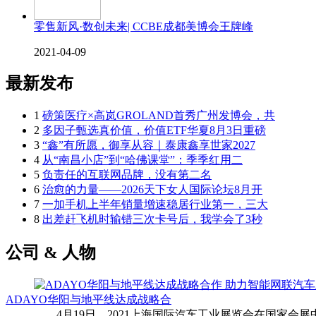
零售新风·数创未来| CCBE成都美博会王牌峰
2021-04-09
最新发布
1
磅策医疗×高岚GROLAND首秀广州发博会，共
2
多因子甄选真价值，价值ETF华夏8月3日重磅
3
“鑫”有所愿，御享从容｜泰康鑫享世家2027
4
从“南昌小店”到“哈佛课堂”：季季红用二
5
负责任的互联网品牌，没有第二名
6
治愈的力量——2026天下女人国际论坛8月开
7
一加手机上半年销量增速稳居行业第一，三大
8
出差赶飞机时输错三次卡号后，我学会了3秒
公司 & 人物
ADAYO华阳与地平线达成战略合
4月19日，2021上海国际汽车工业展览会在国家会展中