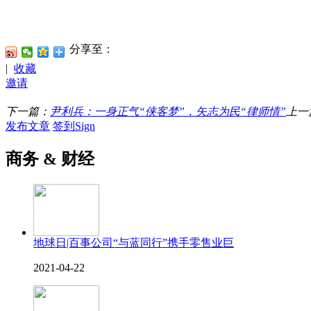
分享至：
|
收藏
邀请
下一篇：
尹利兵：一身正气“侠客梦”，矢志为民“律师情”
上一
发布文章
签到Sign
商务 & 财经
地球日|百事公司“与蓝同行”携手零售业巨
2021-04-22