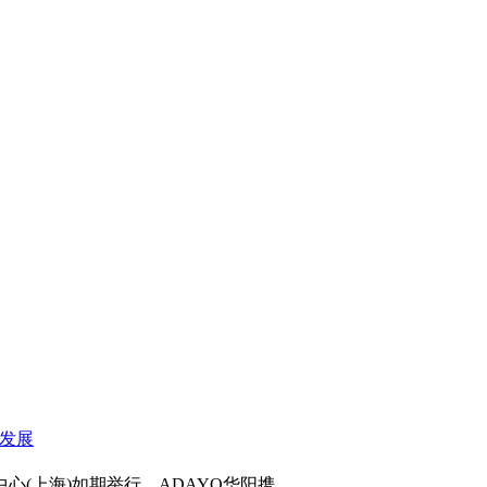
心(上海)如期举行，ADAYO华阳携