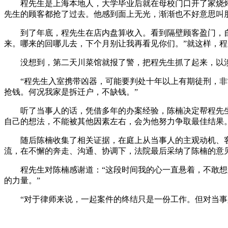
程先生是上海本地人，大学毕业后就在母校门口开了家烧烤
先生的顾客都抢了过去。他感到面上无光，渐渐也不好意思叫
到了年底，程先生在店内盘算收入。看到隔壁顾客盈门，自家
来。哪来的回哪儿去，下个月别让我再看见你们。”就这样，程
没想到，第二天川菜馆就报了警，把程先生抓了起来，以涉
“程先生入室携带凶器，可能要判处十年以上有期徒刑，非常
抢钱。何况我家是拆迁户，不缺钱。”
听了当事人的话，凭借多年的办案经验，陈楠决定帮程先生
自己的想法，不能被其他因素左右，会为他努力争取最佳结果
随后陈楠收集了相关证据，在庭上从当事人的主观动机、客
流，在不懈的奔走、沟通、协调下，法院最后采纳了陈楠的意
程先生对陈楠感谢道：“这段时间我的心一直悬着，不敢想象
的力量。”
“对于律师来说，一起案件的终结只是一份工作。但对当事人