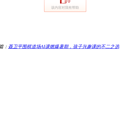
0
该内容对我有帮助
篇：
聂卫平围棋道场AI课燃爆暑期，孩子兴趣课的不二之选