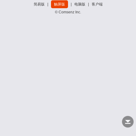
简易版
|
触屏版
|
电脑版
|
客户端
© Comsenz Inc.