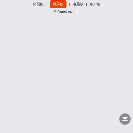
简易版
|
触屏版
|
电脑版
|
客户端
© Comsenz Inc.