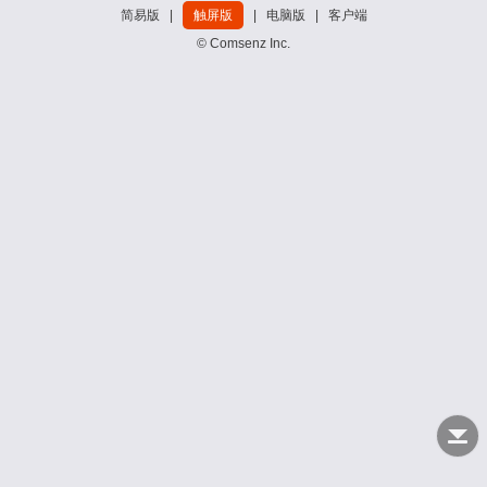
简易版
|
触屏版
|
电脑版
|
客户端
© Comsenz Inc.