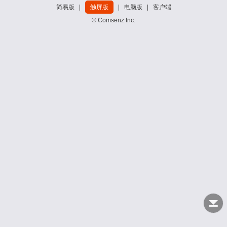
简易版
|
触屏版
|
电脑版
|
客户端
© Comsenz Inc.