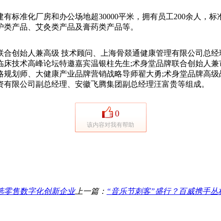
有标准化厂房和办公场地超30000平米，拥有员工200余人，标
护类产品、艾灸类产品及膏药类产品等。
创始人兼高级 技术顾问、上海骨燚通健康管理有限公司总经
临床技术高峰论坛特邀嘉宾温银柱先生;术身堂品牌联合创始人兼
略规划师、大健康产业品牌营销战略导师翟大勇;术身堂品牌高级
资有限公司副总经理、安徽飞腾集团副总经理汪富贵等组成。
0
该内容对我有帮助
选零售数字化创新企业
上一篇：
“音乐节刺客”盛行？百威携手丛