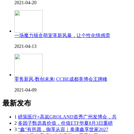
2021-04-20
一场魔力猫盒萌宠革新风暴，让个性化情感需
2021-04-13
零售新风·数创未来| CCBE成都美博会王牌峰
2021-04-09
最新发布
1
磅策医疗×高岚GROLAND首秀广州发博会，共
2
多因子甄选真价值，价值ETF华夏8月3日重磅
3
“鑫”有所愿，御享从容｜泰康鑫享世家2027