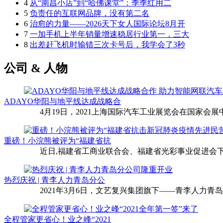
4
从“南昌小店”到“哈佛课堂”：季季红用二
5
负责任的互联网品牌，没有第二名
6
治愈的力量——2026天下女人国际论坛8月开
7
一加手机上半年销量增速稳居行业第一，三大
8
出差赶飞机时输错三次卡号后，我学会了3秒
公司 & 人物
ADAYO华阳与地平线达成战略合
4月19日，2021上海国际汽车工业展览会在国家会展中
重磅！小浣熊被评为“福建省抗
近日,福建省工商业联合会、福建省光彩事业促进会下
热烈庆祝 | 青李人力青岛分公
2021年3月6日，文艺复兴集团旗下——青李人力青
全程管家更省心！业之峰“2021