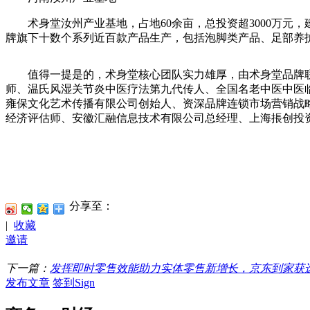
术身堂汝州产业基地，占地60余亩，总投资超3000万元，建
牌旗下十数个系列近百款产品生产，包括泡脚类产品、足部养
值得一提是的，术身堂核心团队实力雄厚，由术身堂品牌联合
师、温氏风湿关节炎中医疗法第九代传人、全国名老中医中医
雍保文化艺术传播有限公司创始人、资深品牌连锁市场营销战
经济评估师、安徽汇融信息技术有限公司总经理、上海掁创投
分享至：
|
收藏
邀请
下一篇：
发挥即时零售效能助力实体零售新增长，京东到家获
发布文章
签到Sign