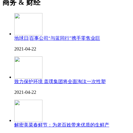
商务 & 财经
地球日|百事公司“与蓝同行”携手零售业巨
2021-04-22
致力保护环境 盖璞集团将全面淘汰一次性塑
2021-04-22
解密美菜春鲜节：为老百姓带来优质的生鲜产