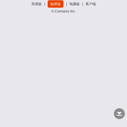
简易版
|
触屏版
|
电脑版
|
客户端
© Comsenz Inc.