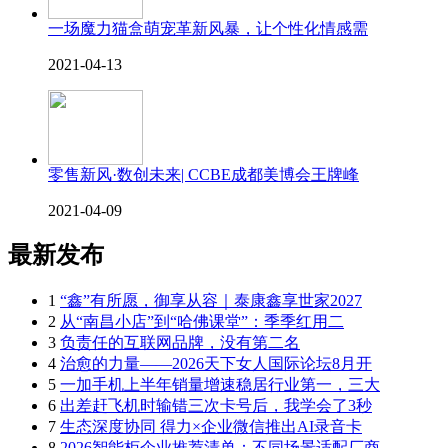
一场魔力猫盒萌宠革新风暴，让个性化情感需
2021-04-13
零售新风·数创未来| CCBE成都美博会王牌峰
2021-04-09
最新发布
1
“鑫”有所愿，御享从容｜泰康鑫享世家2027
2
从“南昌小店”到“哈佛课堂”：季季红用二
3
负责任的互联网品牌，没有第二名
4
治愈的力量——2026天下女人国际论坛8月开
5
一加手机上半年销量增速稳居行业第一，三大
6
出差赶飞机时输错三次卡号后，我学会了3秒
7
生态深度协同 得力×企业微信推出AI录音卡
8
2026智能柜企业推荐清单：不同场景适配厂商