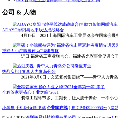
公司 & 人物
ADAYO华阳与地平线达成战略合
4月19日，2021上海国际汽车工业展览会在国家会展中
重磅！小浣熊被评为“福建省抗
近日,福建省工商业联合会、福建省光彩事业促进会下
热烈庆祝 | 青李人力青岛分公
2021年3月6日，文艺复兴集团旗下——青李人力青
全程管家更省心！业之峰“2021
装修工程环节多、工期长，让人疲于奔命，一不小心还
小黑屋
|
手机版
|
无图浏览
|
企业家在线
(
粤ICP备09209953号
)
|
网
© 2012-2019
深圳尚易科技控股有限公司
Powered by
Ceoim !
X