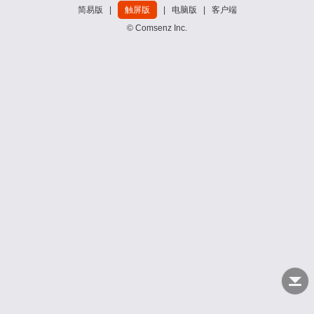
简易版
|
触屏版
|
电脑版
|
客户端
© Comsenz Inc.