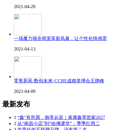
2021-04-20
一场魔力猫盒萌宠革新风暴，让个性化情感需
2021-04-13
零售新风·数创未来| CCBE成都美博会王牌峰
2021-04-09
最新发布
1
“鑫”有所愿，御享从容｜泰康鑫享世家2027
2
从“南昌小店”到“哈佛课堂”：季季红用二
3
负责任的互联网品牌，没有第二名