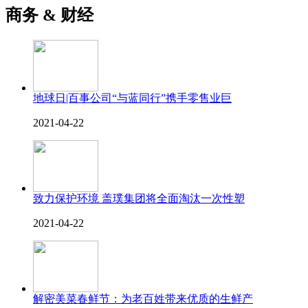
商务 & 财经
地球日|百事公司“与蓝同行”携手零售业巨
2021-04-22
致力保护环境 盖璞集团将全面淘汰一次性塑
2021-04-22
解密美菜春鲜节：为老百姓带来优质的生鲜产