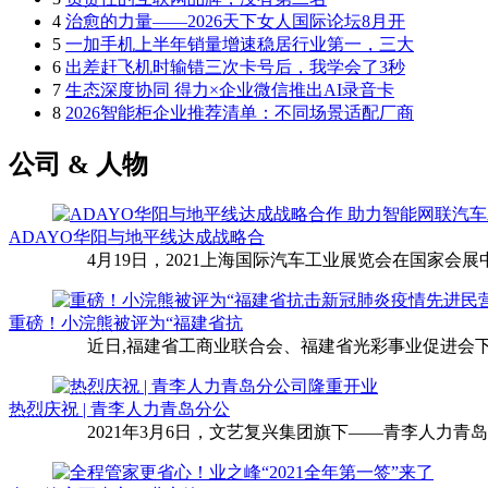
4
治愈的力量——2026天下女人国际论坛8月开
5
一加手机上半年销量增速稳居行业第一，三大
6
出差赶飞机时输错三次卡号后，我学会了3秒
7
生态深度协同 得力×企业微信推出AI录音卡
8
2026智能柜企业推荐清单：不同场景适配厂商
公司 & 人物
ADAYO华阳与地平线达成战略合
4月19日，2021上海国际汽车工业展览会在国家会展中
重磅！小浣熊被评为“福建省抗
近日,福建省工商业联合会、福建省光彩事业促进会下
热烈庆祝 | 青李人力青岛分公
2021年3月6日，文艺复兴集团旗下——青李人力青