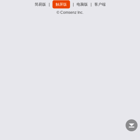
简易版
|
触屏版
|
电脑版
|
客户端
© Comsenz Inc.