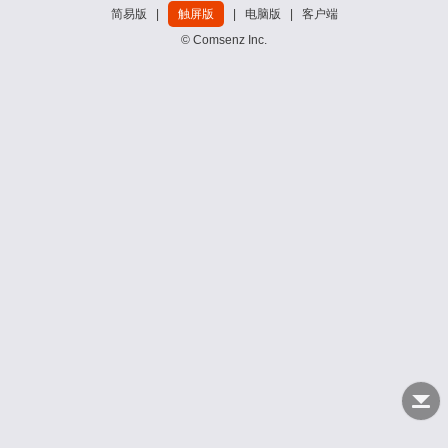
简易版
|
触屏版
|
电脑版
|
客户端
© Comsenz Inc.