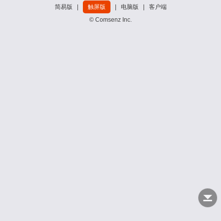
简易版
|
触屏版
|
电脑版
|
客户端
© Comsenz Inc.