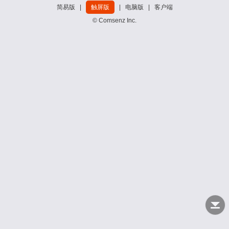
简易版
|
触屏版
|
电脑版
|
客户端
© Comsenz Inc.