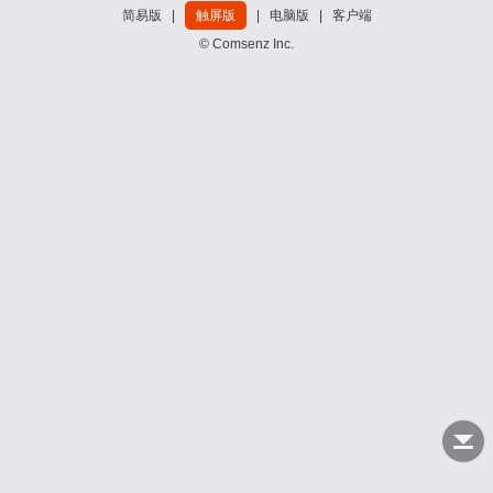
简易版
|
触屏版
|
电脑版
|
客户端
© Comsenz Inc.