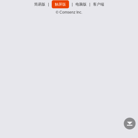
简易版
|
触屏版
|
电脑版
|
客户端
© Comsenz Inc.