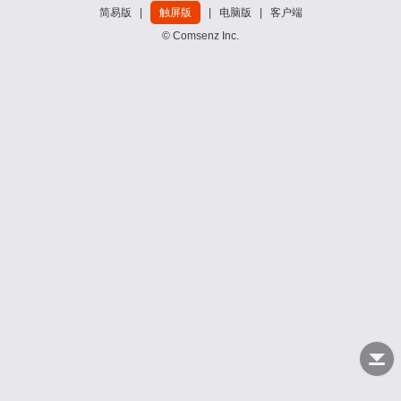
简易版
|
触屏版
|
电脑版
|
客户端
© Comsenz Inc.