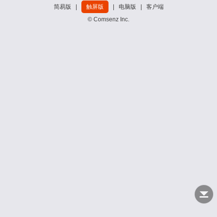
简易版
|
触屏版
|
电脑版
|
客户端
© Comsenz Inc.