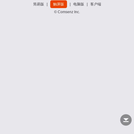
简易版
|
触屏版
|
电脑版
|
客户端
© Comsenz Inc.