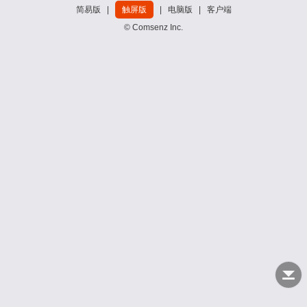
简易版
|
触屏版
|
电脑版
|
客户端
© Comsenz Inc.