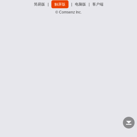
简易版
|
触屏版
|
电脑版
|
客户端
© Comsenz Inc.