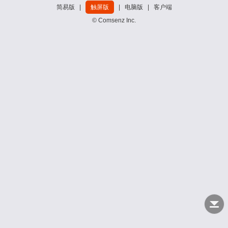
简易版
|
触屏版
|
电脑版
|
客户端
© Comsenz Inc.