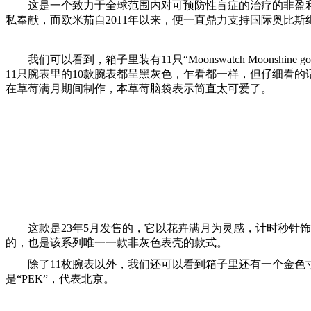
这是一个致力于全球范围内对可预防性盲症的治疗的非盈
私奉献，而欧米茄自2011年以来，便一直鼎力支持国际奥比
我们可以看到，箱子里装有11只“Moonswatch Moons
11只腕表里的10款腕表都呈黑灰色，乍看都一样，但仔细看的话每
在草莓满月期间制作，本草莓脑袋表示简直太可爱了。
这款是23年5月发售的，它以花卉满月为灵感，计时秒针饰
的，也是该系列唯一一款非灰色表壳的款式。
除了11枚腕表以外，我们还可以看到箱子里还有一个金
是“PEK”，代表北京。