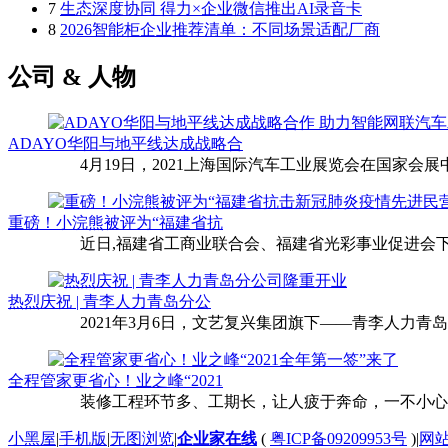
7
生态深度协同 得力×企业微信推出AI录音卡
8
2026智能柜企业推荐清单：不同场景适配厂商
公司 & 人物
ADAYO华阳与地平线达成战略合
4月19日，2021上海国际汽车工业展览会在国家会展中
重磅！小浣熊被评为“福建省抗
近日,福建省工商业联合会、福建省光彩事业促进会下
热烈庆祝 | 青李人力青岛分公
2021年3月6日，文艺复兴集团旗下——青李人力青
全程管家更省心！业之峰“2021
装修工程环节多、工期长，让人疲于奔命，一不小心还
小黑屋
|
手机版
|
无图浏览
|
企业家在线
(
粤ICP备09209953号
)
|
网