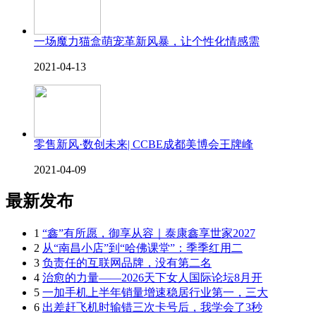
一场魔力猫盒萌宠革新风暴，让个性化情感需
2021-04-13
零售新风·数创未来| CCBE成都美博会王牌峰
2021-04-09
最新发布
1
“鑫”有所愿，御享从容｜泰康鑫享世家2027
2
从“南昌小店”到“哈佛课堂”：季季红用二
3
负责任的互联网品牌，没有第二名
4
治愈的力量——2026天下女人国际论坛8月开
5
一加手机上半年销量增速稳居行业第一，三大
6
出差赶飞机时输错三次卡号后，我学会了3秒