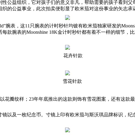
利性公益组织，它对孩子们的意义非凡，帮助需要的孩子看到父
斯组织的公益事业，此次拍卖便彰显了欧米茄对这份事业的矢志承
hine gold”腕表，这11只腕表的计时秒针均镀有欧米茄独家研发的M
款腕表的Moonshine 18K金计时秒针都有着不一样的细节
花卉针款
雪花针款
以花瓣纹样；23年年底推出的这款则饰有雪花图案，还有这款最醒
色寸镜以及一枚纪念币。寸镜上印有欧米茄与斯沃琪品牌标识，纪