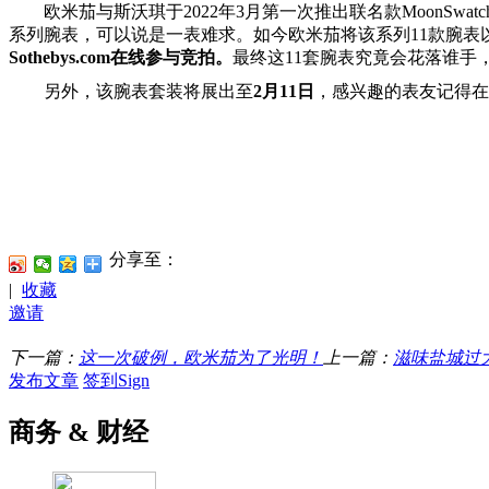
欧米茄与斯沃琪于2022年3月第一次推出联名款MoonSwatc
系列腕表，可以说是一表难求。如今欧米茄将该系列11款腕表
Sothebys.com在线参与竞拍。
最终这11套腕表究竟会花落谁手
另外，该腕表套装将展出至
2月11日
，感兴趣的表友记得在
分享至：
|
收藏
邀请
下一篇：
这一次破例，欧米茄为了光明！
上一篇：
滋味盐城过
发布文章
签到Sign
商务 & 财经