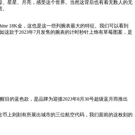
母、星星、月亮，感受这个世界。当然这背后也有着无数人的无
诺。
oonshine 18K金，这也是这一些列腕表最大的特征。我们可以看到
，比如这款于2023年7月发售的腕表的计时秒针上饰有草莓图案，是
目的蓝色款，是品牌为迎接2023年8月30号超级蓝月而推出
念币上则刻有所展出城市的三位航空代码，我们面前的这枚刻的