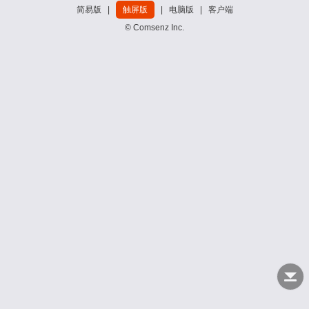
简易版
|
触屏版
|
电脑版
|
客户端
© Comsenz Inc.