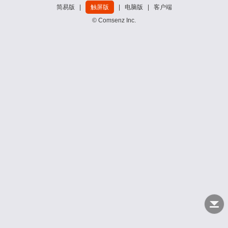
简易版
|
触屏版
|
电脑版
|
客户端
© Comsenz Inc.