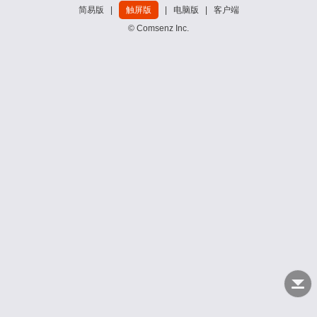
简易版
|
触屏版
|
电脑版
|
客户端
© Comsenz Inc.