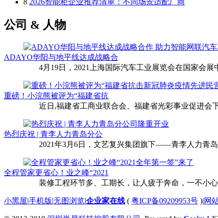
8
2026智能柜企业推荐清单：不同场景适配厂商
公司 & 人物
ADAYO华阳与地平线达成战略合
4月19日，2021上海国际汽车工业展览会在国家会展中
重磅！小浣熊被评为“福建省抗
近日,福建省工商业联合会、福建省光彩事业促进会下
热烈庆祝 | 青李人力青岛分公
2021年3月6日，文艺复兴集团旗下——青李人力青
全程管家更省心！业之峰“2021
装修工程环节多、工期长，让人疲于奔命，一不小心还
小黑屋
|
手机版
|
无图浏览
|
企业家在线
(
粤ICP备09209953号
)
|
网