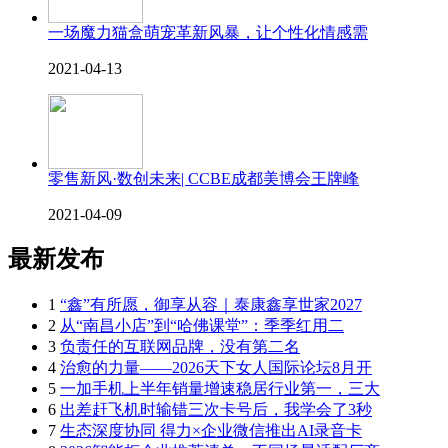
一场魔力猫盒萌宠革新风暴，让个性化情感需
2021-04-13
零售新风·数创未来| CCBE成都美博会王牌峰
2021-04-09
最新发布
1
“鑫”有所愿，御享从容｜泰康鑫享世家2027
2
从“南昌小店”到“哈佛课堂”：季季红用二
3
负责任的互联网品牌，没有第二名
4
治愈的力量——2026天下女人国际论坛8月开
5
一加手机上半年销量增速稳居行业第一，三大
6
出差赶飞机时输错三次卡号后，我学会了3秒
7
生态深度协同 得力×企业微信推出AI录音卡