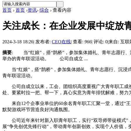
首页
›
首页
›
资讯
›
综合
›
查看内容
关注成长：在企业发展中绽放
2024-3-18 18:26
|
发布者:
CEO在线
|
查看:
966
|
评论: 0
|
来自: 互联
摘要
: 当“红娘”，搭“鹊桥”，参加集体婚礼、青年志愿行
举办的青年联谊活动。 公司自成立 ...
当“红娘”，搭“鹊桥”，参加集体婚礼、青年志愿行、沉浸
青年联谊活动。
公司自成立以来，工会、团组织高度重视广大青年职工成长
处、要紧时拉一把、帮一下，真心实意为青年排忧解难，努力
来自12个企事业单位的60余名青年职工汇聚一堂，通过“王牌对
默契游戏环节营造良好沟通氛围。
公司近年来针对新入职青年职工，实行“双导师带徒模式”，
展“争先创优先锋行动”，带动青年创新创效，实现个人价值