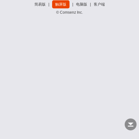
简易版
|
触屏版
|
电脑版
|
客户端
© Comsenz Inc.