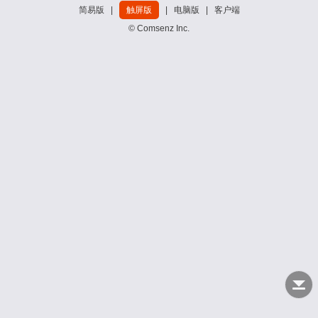
简易版
|
触屏版
|
电脑版
|
客户端
© Comsenz Inc.