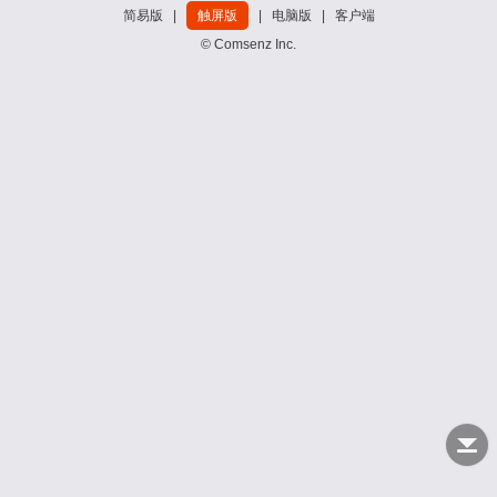
简易版
|
触屏版
|
电脑版
|
客户端
© Comsenz Inc.