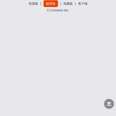
简易版
|
触屏版
|
电脑版
|
客户端
© Comsenz Inc.