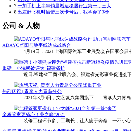
7
一加手机上半年销量增速稳居行业第一，三大
8
出差赶飞机时输错三次卡号后，我学会了3秒
公司 & 人物
ADAYO华阳与地平线达成战略合
4月19日，2021上海国际汽车工业展览会在国家会展中
重磅！小浣熊被评为“福建省抗
近日,福建省工商业联合会、福建省光彩事业促进会下
热烈庆祝 | 青李人力青岛分公
2021年3月6日，文艺复兴集团旗下——青李人力青
全程管家更省心！业之峰“2021
装修工程环节多、工期长，让人疲于奔命，一不小心还