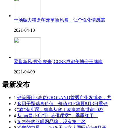
一场魔力猫盒萌宠革新风暴，让个性化情感需
2021-04-13
零售新风·数创未来| CCBE成都美博会王牌峰
2021-04-09
最新发布
1
磅策医疗×高岚GROLAND首秀广州发博会，共
2
多因子甄选真价值，价值ETF华夏8月3日重磅
3
“鑫”有所愿，御享从容｜泰康鑫享世家2027
4
从“南昌小店”到“哈佛课堂”：季季红用二
5
负责任的互联网品牌，没有第二名
6
治愈的力量——2026天下女人国际论坛8月开