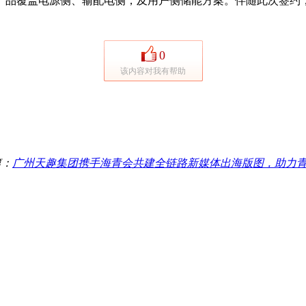
品覆盖电源侧、输配电侧，及用户侧储能方案。伴随此次签约，
0
该内容对我有帮助
篇：
广州天趣集团携手海青会共建全链路新媒体出海版图，助力