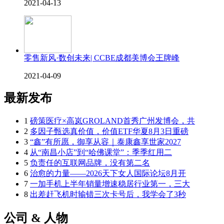
2021-04-13
零售新风·数创未来| CCBE成都美博会王牌峰
2021-04-09
最新发布
1
磅策医疗×高岚GROLAND首秀广州发博会，共
2
多因子甄选真价值，价值ETF华夏8月3日重磅
3
“鑫”有所愿，御享从容｜泰康鑫享世家2027
4
从“南昌小店”到“哈佛课堂”：季季红用二
5
负责任的互联网品牌，没有第二名
6
治愈的力量——2026天下女人国际论坛8月开
7
一加手机上半年销量增速稳居行业第一，三大
8
出差赶飞机时输错三次卡号后，我学会了3秒
公司 & 人物