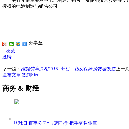
鹏程无限主要从事电池制造、销售，及储能技术服务等，产
授权的电池制造与销售公司。
分享至：
|
收藏
邀请
下一篇：
跑腿快车亮相“315”节目，切实保障消费者权益
上一
发布文章
签到Sign
商务 & 财经
地球日|百事公司“与蓝同行”携手零售业巨