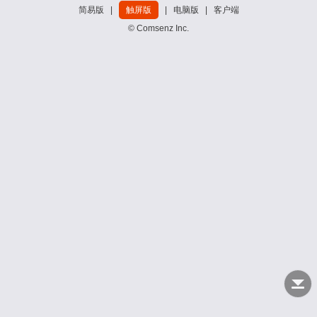
简易版
|
触屏版
|
电脑版
|
客户端
© Comsenz Inc.