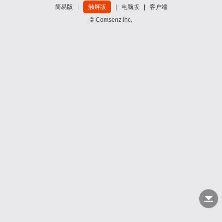
简易版
|
触屏版
|
电脑版
|
客户端
© Comsenz Inc.