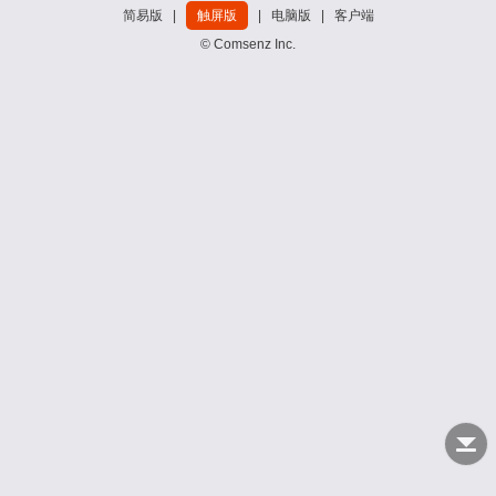
简易版
|
触屏版
|
电脑版
|
客户端
© Comsenz Inc.