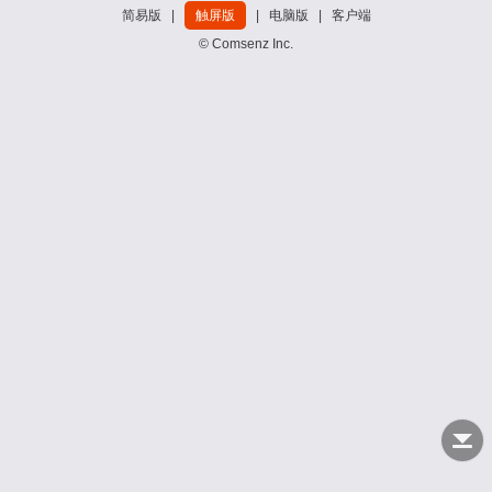
简易版
|
触屏版
|
电脑版
|
客户端
© Comsenz Inc.