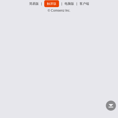
简易版
|
触屏版
|
电脑版
|
客户端
© Comsenz Inc.