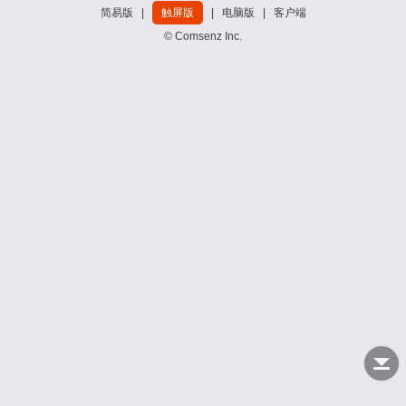
简易版
|
触屏版
|
电脑版
|
客户端
© Comsenz Inc.