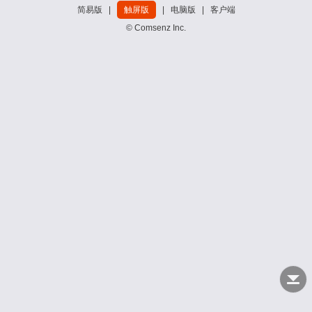
简易版
|
触屏版
|
电脑版
|
客户端
© Comsenz Inc.