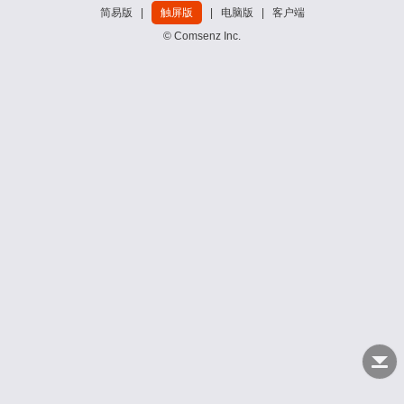
简易版
|
触屏版
|
电脑版
|
客户端
© Comsenz Inc.